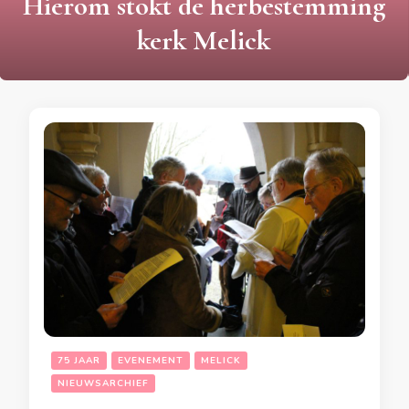
Hierom stokt de herbestemming
kerk Melick
75 JAAR
EVENEMENT
MELICK
NIEUWSARCHIEF