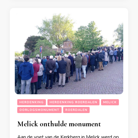
HERDENKING
HERDENKING ROERDALEN
MELICK
OORLOGSMONUMENT
ROERDALEN
Melick onthulde monument
Aan de voet van de Kerkberg in Melick werd op