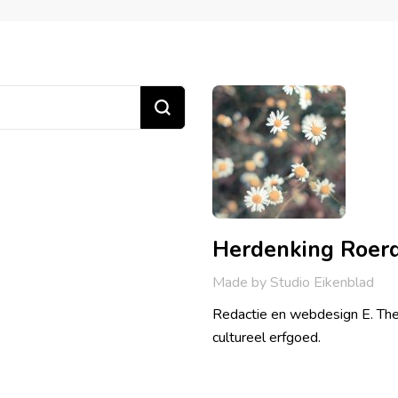
Herdenking Roer
Made by Studio Eikenblad
Redactie en webdesign E. The
cultureel erfgoed.