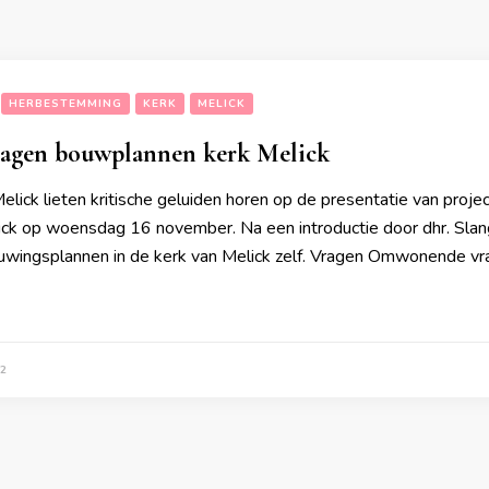
HERBESTEMMING
KERK
MELICK
vragen bouwplannen kerk Melick
lick lieten kritische geluiden horen op de presentatie van proj
ick op woensdag 16 november. Na een introductie door dhr. Sla
ouwingsplannen in de kerk van Melick zelf. Vragen Omwonende v
2